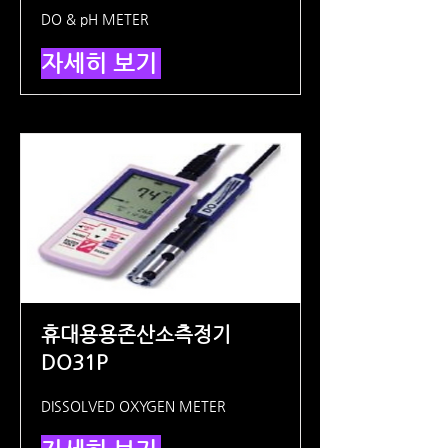
DO & pH METER
자세히 보기
휴대용용존산소측정기
DO31P
DISSOLVED OXYGEN METER