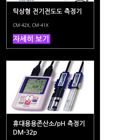
탁상형 전기전도도 측정기
CM-42X, CM-41X
자세히 보기
휴대용용존산소/pH 측정기
DM-32p