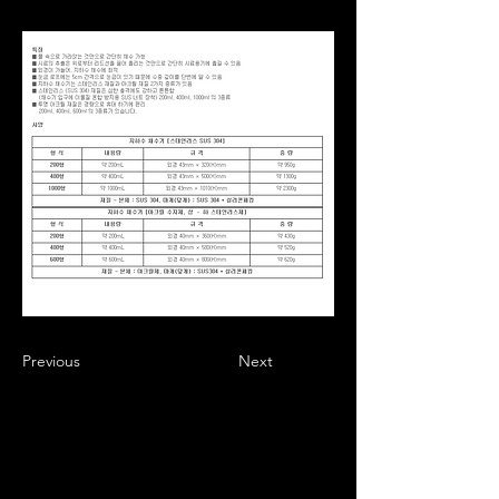
Previous
Next