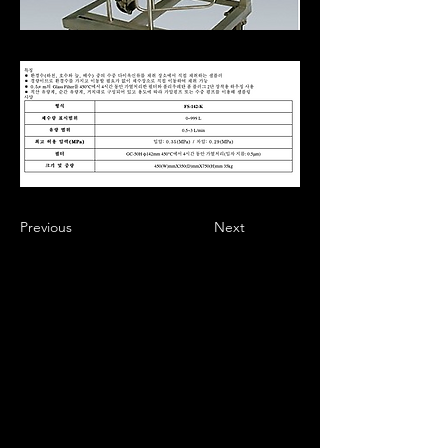
Previous
Next