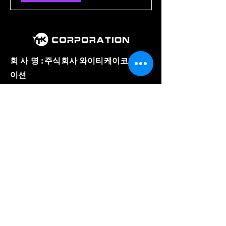
회 사 명 : 주식회사 와이티케이코퍼레
이션
대 표 : 김 용 태
주 소 : 경기도 의왕시 이미로 40, B동
508호
​사업자 등록번호 :
857-86-02150
와이티케이코퍼레이션
전 화 :
031-8084-3600
팩 스 :
031-8084-3603
E-mail :
ytk8180@gmail.com
© Copyright 저작권 보호 대상