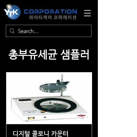
​총부유세균 샘플러
디지털 콜로니 카운터