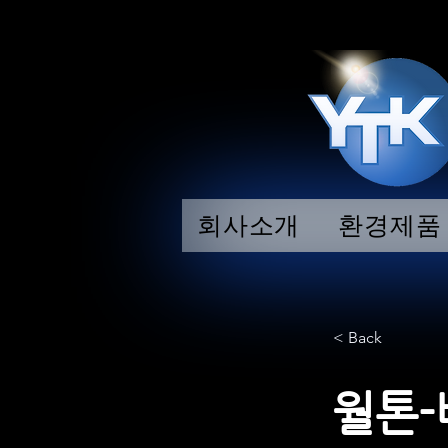
회사소개
환경제품
< Back
월톤-