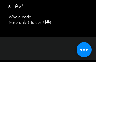
-★노출방법
- Whole body
- Nose only (Holder 사용)
Exhaust Treatment Unit
Monitoring / Analysis