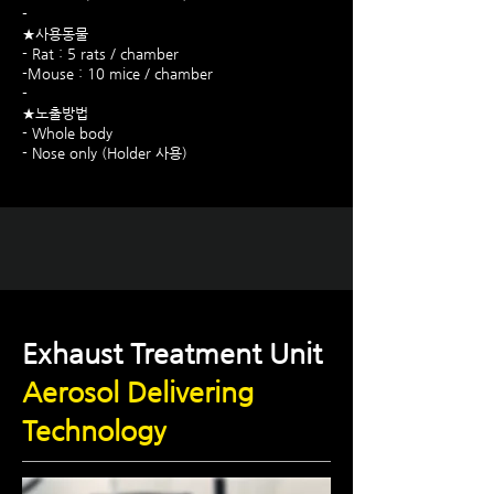
-
★사용동물
- Rat : 5 rats / chamber
-Mouse : 10 mice / chamber
-
★노출방법
- Whole body
- Nose only (Holder 사용)
Exhaust Treatment Unit
Aerosol Delivering
Technology