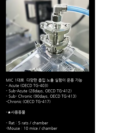
MIC 1대로 다양한 흡입 노출 실험이 운용 가능
- Acute (OECD TG-403)
- Sub-Acute (28days, OECD TG-412)
- Sub- Chronic (90days, OECD TG-413)
-Chronic (OECD TG-417)
-★사용동물
- Rat : 5 rats / chamber
-Mouse : 10 mice / chamber