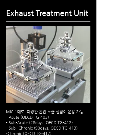
Exhaust Treatment Unit
MIC 1대로 다양한 흡입 노출 실험이 운용 가능
- Acute (OECD TG-403)
- Sub-Acute (28days, OECD TG-412)
- Sub- Chronic (90days, OECD TG-413)
-Chronic (OECD TG-417)