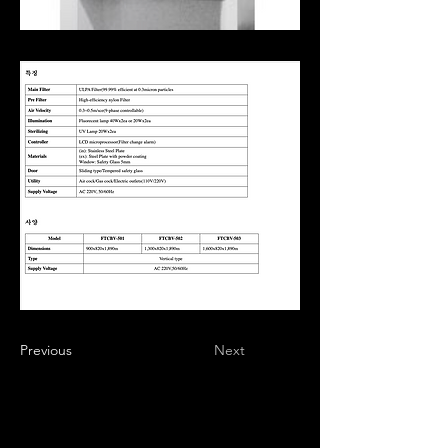
Previous
Next