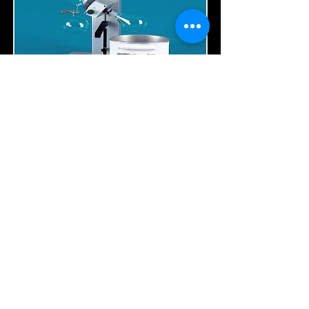
회전증발기 Rotavapor R3
Rotary evaporator "R-3"
자세히 보기
회 사 명 : 주식회사 와이티케이코퍼레
이션
대 표 : 김 용 태
주 소 : 경기도 의왕시 이미로 40, B동