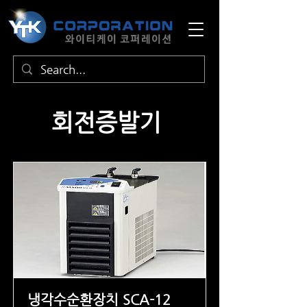
회전증발기
냉각수순환장치 SCA-12