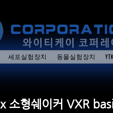
세포실험장치
동물실험장치
Y
ex 소형쉐이커 VXR basi