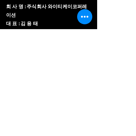
회 사 명 : 주식회사 와이티케이코퍼레
이션
대 표 : 김 용 태
주 소 : 경기도 의왕시 이미로 40, B동
508호
​사업자 등록번호 :
857-86-02150
와이티케이코퍼레이션
전 화 :
031-8084-3600
팩 스 :
031-8084-3603
E-mail :
ytk8180@gmail.com
© Copyright 저작권 보호 대상
입니다.
© 2023 by YTK
corporation. All Rights
Reserved.
개인정보 처리방침