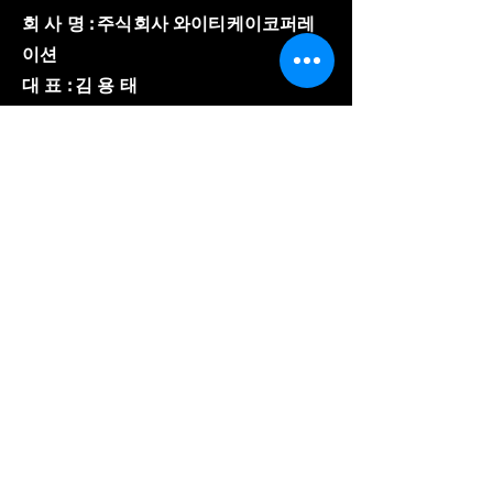
회 사 명 : 주식회사 와이티케이코퍼레
이션
대 표 : 김 용 태
주 소 : 경기도 의왕시 이미로 40, B동
508호
​사업자 등록번호 :
857-86-02150
와이티케이코퍼레이션
전 화 :
031-8084-3600
팩 스 :
031-8084-3603
E-mail :
ytk8180@gmail.com
© Copyright 저작권 보호 대상
입니다.
© 2023 by YTK
corporation. All Rights
Reserved.
개인정보 처리방침