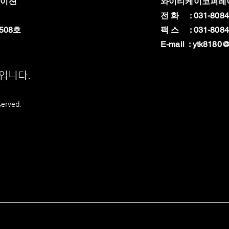
레이션
와이티케이코퍼레
전 화 : 031-8084
508호
팩 스 : 031-8084
E-mail :
ytk8180@
상입니다.
served.