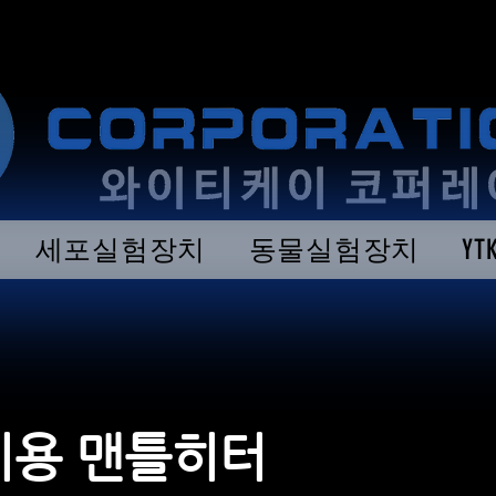
세포실험장치
동물실험장치
Y
기용 맨틀히터