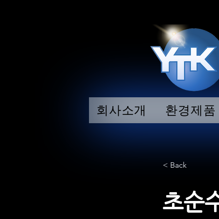
회사소개
환경제품
< Back
초순수제