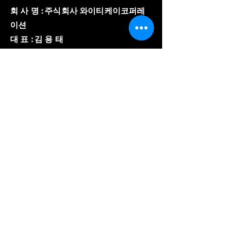
회 사 명 : 주식회사 와이티케이코퍼레
이션
대 표 : 김 용 태
주 소 : 경기도 의왕시 이미로 40, B동
508호
​사업자 등록번호 :
857-86-02150
와이티케이코퍼레이션
전 화 :
031-8084-3600
팩 스 :
031-8084-3603
E-mail :
ytk8180@gmail.com
© Copyright 저작권 보호 대상
입니다.
© 2023 by YTK
corporation. All Rights
Reserved.
개인정보 처리방침