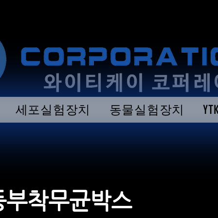
세포실험장치
동물실험장치
Y
등부착무균박스