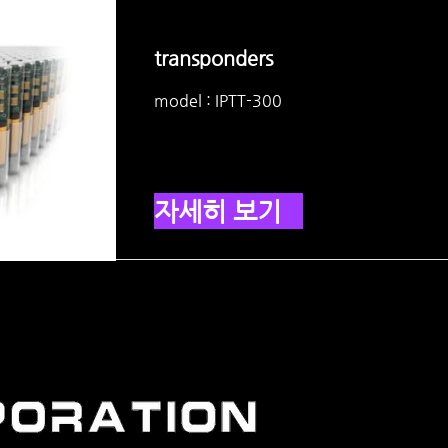
transponders
model : IPTT-300
자세히 보기