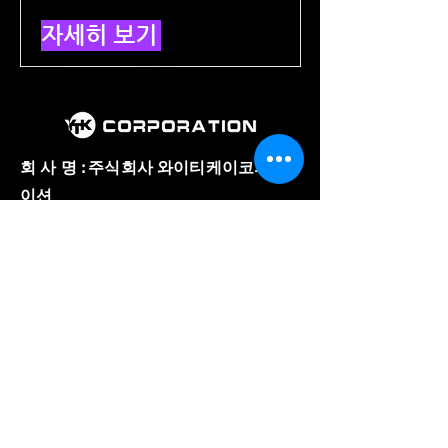
자세히 보기
회 사 명 : 주식회사 와이티케이코퍼레
이션
대 표 : 김 용 태
주 소 : 경기도 의왕시 이미로 40, B동
508호
​사업자 등록번호 :
857-86-02150
와이티케이코퍼레이션
전 화 :
031-8084-3600
팩 스 :
031-8084-3603
E-mail :
ytk8180@gmail.com