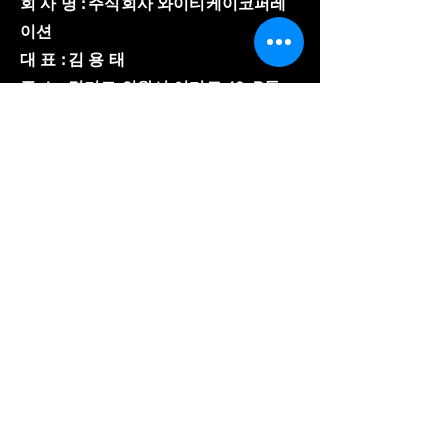
회 사 명 : 주식회사 와이티케이코퍼레
이션
대 표 : 김 용 태
주 소 : 경기도 의왕시 이미로 40, B동
508호
​사업자 등록번호 :
857-86-02150
와이티케이코퍼레이션
전 화 :
031-8084-3600
팩 스 :
031-8084-3603
E-mail :
ytk8180@gmail.com
© Copyright 저작권 보호 대상
입니다.
© 2023 by YTK
corporation. All Rights
Reserved.
개인정보 처리방침