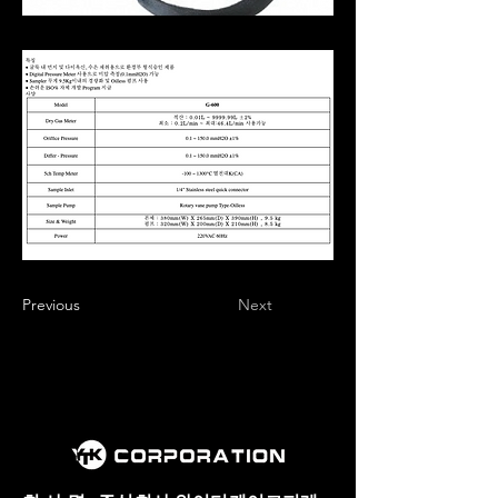
Previous
Next