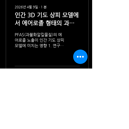
다. 기존 고객들과 만나 새로
2026년 4월 9일
∙
1
분
운 프로젝트와 향후 기회를 논
인간 3D 기도 상피 모델에
의할 수 있어 매우 뜻깊었습니
다. 또한 전통적인 in vivo 연
서 에어로졸 형태의 과불
구 커뮤니티에서 비동물시험
화알킬물질(PFAS) 노출에
법(NAMs)과 인간...
PFAS(과불화알킬물질)의 에
따른 호흡기 취약성'
어로졸 노출이 인간 기도 상피
모델에 미치는 영향 1. 연구
배경 및 목적 배경: PFOA 및
GenX와 같은 과불화알킬물
질(PFAS)은 호흡기 질환과의
연관성 때문에 우려되는 화학
물질입니다. 목적: PFAS 관련
17
0
호흡기 독성에 관한 기존 연구
들을 체계적으로 검토하고, 인
간 3D 기도 상기 모델을 통해
PFAS 노출에 따른 전사체
(transcriptomic) 변화를 조
사하여 호흡기 반응을 규명하
고자 합니다. 2. 연구 방법 문
회 사 명 : 주식회사 와이티케이코퍼레
헌 고찰: Scopus, Web of
Science, PubMed 등을 통해
이션
PFOA 및 GenX의 호흡기 영