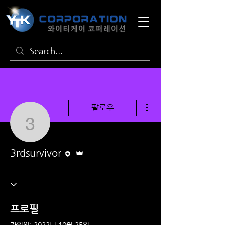
더보기
팔로우
3rdsurvivor
편집자
운영자
3rdsurvivor
프로필