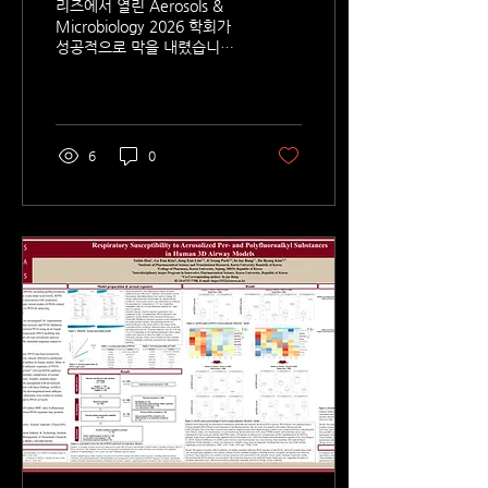
리즈에서 열린 Aerosols &
Microbiology 2026 학회가
성공적으로 막을 내렸습니다.
3일간의 영감 넘치는 논의에
서는 기후, 대기오염, 환경 및
호흡기 에어로마이크로바이
옴에 대한 바이오에어로졸의
영향 등 새로운 연구 주제가
6
0
조명되었습니다. 이번 학회는
다양한 과학 분야의 전문가들
이 한자리에 모여, 보건 및 환
경 과학의 발전을 위해 학제
간 협력이 얼마나 중요한지를
다시 한번 보여주는 자리였습
니다. 특히 저희 협력 파트너
인 AlveoliX와 함께 개발한
폐-온-칩(lung-on-chip) 솔루
션을 포함한 첨단 in vitro 노
출 기술에 대한 관심이 높아진
점이 매우 고무적이었습니다.
이번 논의를 통해 우리가 함께
에어로졸 노출 과학의 최전선
을 이끌어가는 데 기여하고 있
음을 다시 확인할 수 있었습니