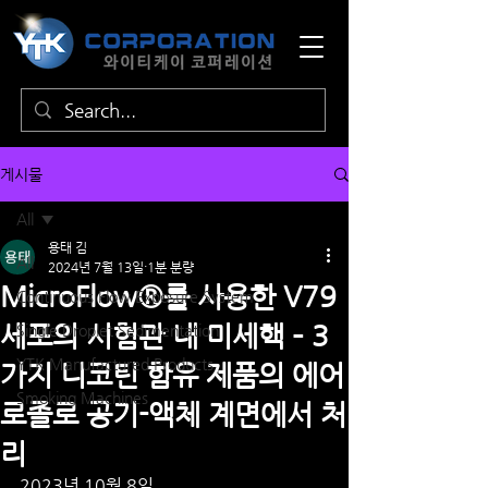
게시물
All
용태 김
All
2024년 7월 13일
1분 분량
MicroFlow®를 사용한 V79
Continuous Flow Exposure System
세포의 시험관 내 미세핵 – 3
Single Droplet Sedimentation
YTK ​​Manufactured Products
가지 니코틴 함유 제품의 에어
Smoking Machines
로졸로 공기-액체 계면에서 처
리
2023년 10월 8일